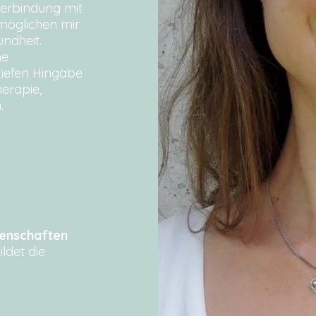
Verbindung mit
rmöglichen mir
undheit.
he
 tiefen Hingabe
herapie,
.
senschaften
ldet die