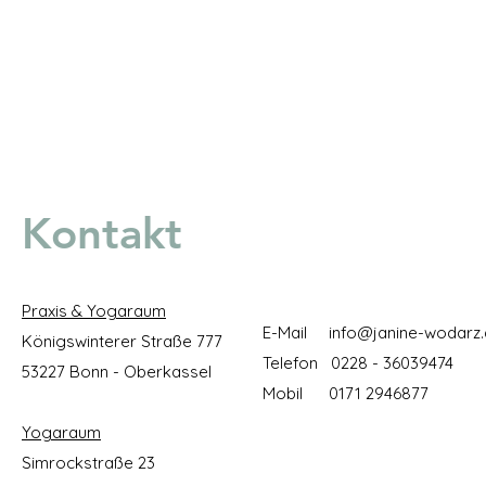
morgendlichen Routine werden
Die Einheit ist bewusst auf ca. 30 Minuten kurz
wichtigen Dinge am Morgen hast.
Montag 08:00 - 08:30 Uhr
Mittwoch 08:00 - 08:30 Uhr
Kontakt
Praxis & Yogaraum
E-Mail
info@janine-wodarz
Königswinterer Straße 777
Telefon 0228 - 36039474
53227 Bonn - Oberkassel
Mobil 0171 2946877
Yogaraum
Simrockstraße 23